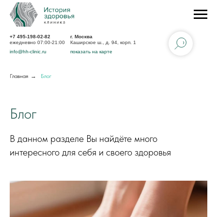
+7 495-198-02-82
г. Москва
ежедневно 07:00-21:00
Каширское ш., д. 94, корп. 1
info@hh-clinic.ru
показать на карте
Главная
→
Блог
Блог
В данном разделе Вы найдёте много
интересного для себя и своего здоровья