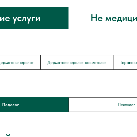
ие услуги
Не медици
ерматовенеролог
Дерматовенеролог-косметолог
Терапев
Подолог
Психолог