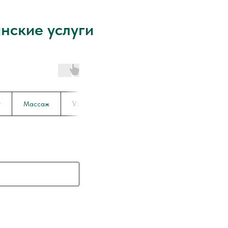
нские услуги
т
Массаж
УЗИ
Справки
Функциональная диаг