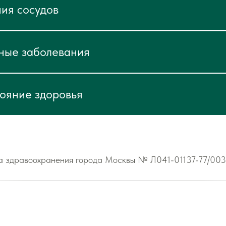
ия сосудов
ные заболевания
ояние здоровья
 здравоохранения города Москвы № Л041-01137-77/0038