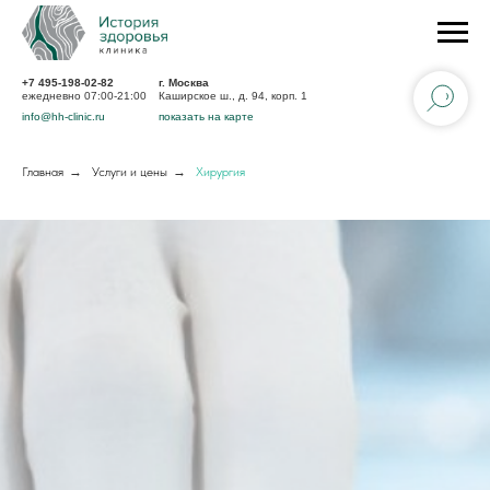
+7 495-198-02-82
г. Москва
ежедневно 07:00-21:00
Каширское ш., д. 94, корп. 1
info@hh-clinic.ru
показать на карте
Главная
→
Услуги и цены
→
Хирургия