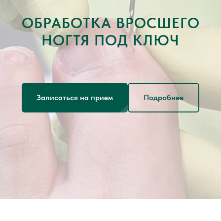
ОБРАБОТКА ВРОСШЕГО
О клинике
Услуги и цены
НОГТЯ ПОД КЛЮЧ
Акции
Специалисты
Блог
Записаться на прием
Подробнее
Отзывы
Контакты