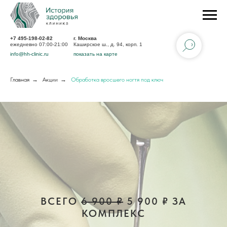
+7 495-198-02-82
г. Москва
ежедневно 07:00-21:00
Каширское ш., д. 94, корп. 1
info@hh-clinic.ru
показать на карте
Главная
→
Акции
→
Обработка вросшего ногтя под ключ
ВСЕГО
6 900 ₽
5 900 ₽ ЗА
КОМПЛЕКС