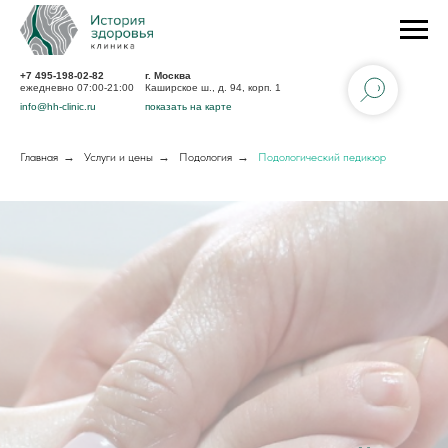
+7 495-198-02-82
г. Москва
ежедневно 07:00-21:00
Каширское ш., д. 94, корп. 1
info@hh-clinic.ru
показать на карте
Главная
→
Услуги и цены
→
Подология
→
Подологический педикюр