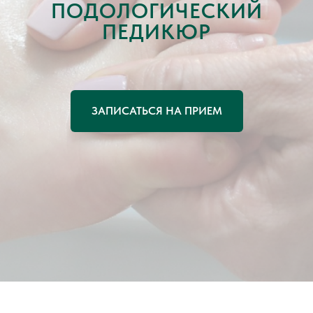
ПОДОЛОГИЧЕСКИЙ
ПЕДИКЮР
О клинике
Услуги и цены
Акции
Специалисты
Блог
ЗАПИСАТЬСЯ НА ПРИЕМ
Отзывы
Контакты