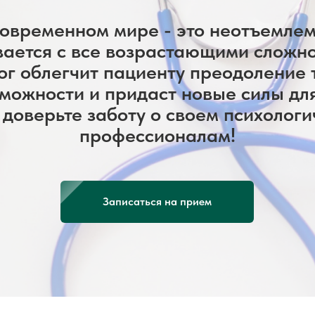
овременном мире - это неотъемлем
вается с все возрастающими сложн
г облегчит пациенту преодоление т
можности и придаст новые силы дл
 доверьте заботу о своем психолог
профессионалам!
Записаться на прием