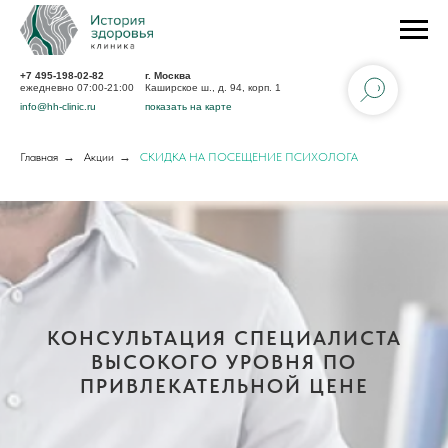
+7 495-198-02-82
г. Москва
ежедневно 07:00-21:00
Каширское ш., д. 94, корп. 1
info@hh-clinic.ru
показать на карте
Главная
→
Акции
→
СКИДКА НА ПОСЕЩЕНИЕ ПСИХОЛОГА
КОНСУЛЬТАЦИЯ СПЕЦИАЛИСТА
ВЫСОКОГО УРОВНЯ ПО
ПРИВЛЕКАТЕЛЬНОЙ ЦЕНЕ